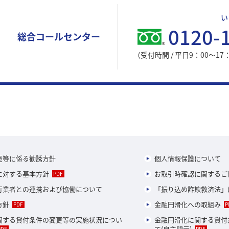
い
0120-
総合コールセンター
（受付時間 / 平日9：00～
売等に係る勧誘方針
個人情報保護について
に対する基本方針
お取引時確認に関するご
行業者との連携および協働について
「振り込め詐欺救済法」
方針
金融円滑化への取組み
関する貸付条件の変更等の実施状況につい
金融円滑化に関する貸付
て(自主開示)