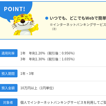
いつでも、どこでもWebで簡
※インターネットバンキングサービス
(注)
適用利率
1年 年利1.20%（税引後：0.956%）
3年 年利1.30%（税引後：1.035%）
預入期間
1年・3年
預入金額
10万円以上（1円単位）
対象者
個人でインターネットバンキングサービスを利用してご