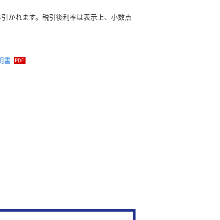
が差し引かれます。税引後利率は表示上、小数点
明書