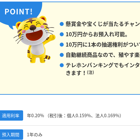
懸賞金や宝くじが当たるチャン
10万円からお預入れ可能。
10万円に1本の抽選権利がつい
自動継続商品なので、殖やす楽
テレホンバンキングでもインタ
きます！
(注)
適用利率
年0.20% （税引後：個人0.159%、法人0.169%）
預入期間
1年のみ