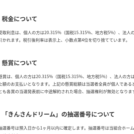
税金について
受取利息は、個人の方は20.315%（国税15.315%、地方税5%）、法人
引かれます。税引後利率は表示上、小数点第4位を切り捨てています。
懸賞について
懸賞は、個人の方は20.315%（国税15.315%、地方税5%）、法人の方
た額のお支払いとなります。上記の懸賞総額は当選者全員が個人である
とも各賞の当選発表前に中途解約された場合、抽選権利が無効となりま
「きんさんドリーム」の抽選番号について
抽選番号は預入日から1ヶ月以内に確定します。抽選番号は当組合ホー