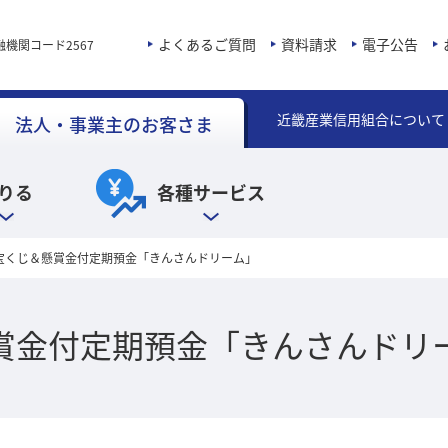
よくあるご質問
資料請求
電子公告
融機関コード2567
近畿産業信用組合について
法人・事業主のお客さま
りる
各種サービス
回宝くじ＆懸賞金付定期預金「きんさんドリーム」
懸賞金付定期預金「きんさんドリ